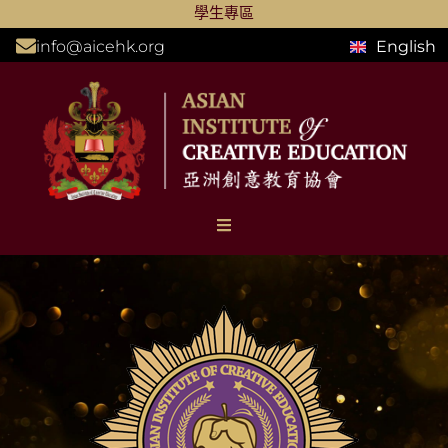
學生專區
info@aicehk.org
English