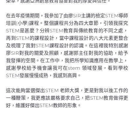
榮幸，感謝亞洲創意教育協會對我的厚愛與信任。
在去年疫情期間，我參加了由瘳SIR主講的檢定STEM導師
培訓(小學)課程。整個課程共分為四大章節，引領我探究
STEM是甚麼？分辨STEM教育與傳統教育的不同之處，
再到STEM的課程設計，當中課程設計的八大元素更整合
及梳理了我對STEM課程設計的認識。在這裡我特別感謝
廖SIR對我的關愛及照顧，感謝郭主任對我的協助，給予
我發揮的空間。在工作中，我把所學知識應用在教學上，
感謝學校給予機會讓我可在stem 領域發展，看到學校
STEM發展慢慢成熟，我感到高興。
這次能夠當選傑出STEM 老師大獎，更是對我以後工作的
一種鞭策，我更應該嚴格要求自己，把STEM教育做得更
好，維護好傑出STEM教師的形象。